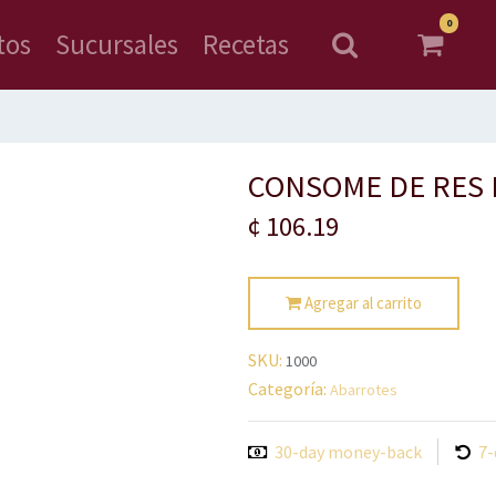
0
tos
Sucursales
Recetas
CONSOME DE RES 
¢
106.19
Agregar al carrito
SKU:
1000
Categoría:
Abarrotes
30-day money-back
7-