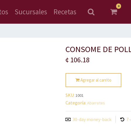
0
tos
Sucursales
Recetas
CONSOME DE POLL
¢
106.18
Agregar al carrito
SKU:
1001
Categoría:
Abarrotes
30-day money-back
7-